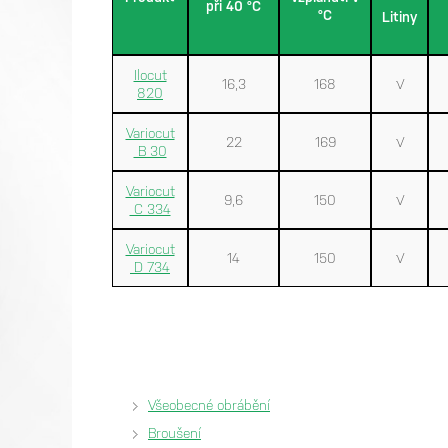
při 40 °C
°C
Litiny
Ilocut
16,3
168
√
820
Variocut
22
169
√
B 30
Variocut
9,6
150
√
C 334
Variocut
14
150
√
D 734
Všeobecné obrábění
Broušení