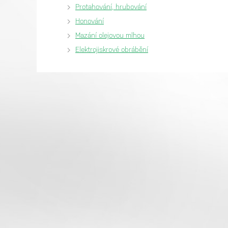
Protahování, hrubování
Honování
Mazání olejovou mlhou
Elektrojiskrové obrábění