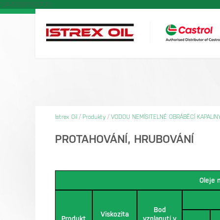
'UA-103811627-3');
Istrex Oil
/
Produkty
/
VODOU NEMÍSITELNÉ OBRÁBĚCÍ KAPALIN
PROTAHOVÁNÍ, HRUBOVÁNÍ
Oleje 
Bod
Viskozita
Produkt
vzplanutí v