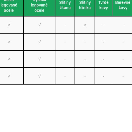
Slitiny
Slitiny
Tvrdé
Barevné
legované
legované
titanu
hliníku
kovy
kovy
ocele
ocele
√
√
-
√
-
-
√
√
-
-
-
-
√
√
-
-
-
-
√
√
-
-
-
-