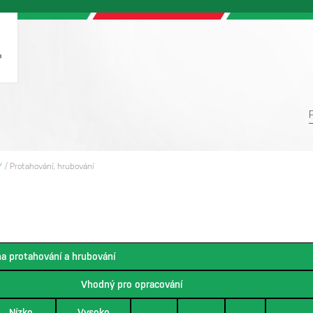
Y
/
Protahování, hrubování
na protahování a hrubování
Vhodný pro opracování
Nízko
Vysoko