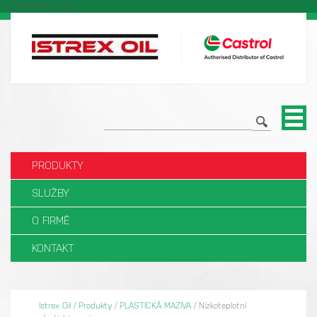
'UA-103811627-3');
PRODUKTY
SLUŽBY
O FIRMĚ
KONTAKT
Istrex Oil
/
Produkty
/
PLASTICKÁ MAZIVA
/
Nízkoteplotní