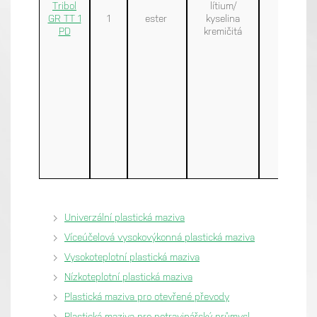
Tribol
lítium/
GR TT 1
1
ester
kyselina
20
PD
kremičitá
Univerzální plastická maziva
Víceúčelová vysokovýkonná plastická maziva
Vysokoteplotní plastická maziva
Nízkoteplotní plastická maziva
Plastická maziva pro otevřené převody
Plastická maziva pro potravinářský průmysl