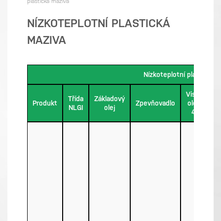
plastická maziva
NÍZKOTEPLOTNÍ PLASTICKÁ
MAZIVA
Nízkoteplotní plastická m
Viskozita
Třída
Základový
Produkt
Zpevňovadlo
oleje při
NLGI
olej
40 °C