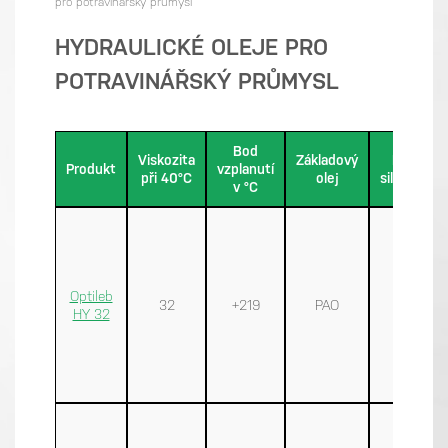
pro potravinářský průmysl
HYDRAULICKÉ OLEJE PRO
POTRAVINÁŘSKÝ PRŮMYSL
Bod
Viskozita
Základový
Bez
Produkt
vzplanutí
při 40°C
olej
silikonu
v °C
Optileb
32
+219
PAO
√
HY 32