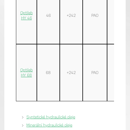
Optileb
46
+242
PAO
√
HY 46
Optileb
68
+242
PAO
√
HY 68
Syntetické hydraulické oleje
Minerální hydraulické oleje