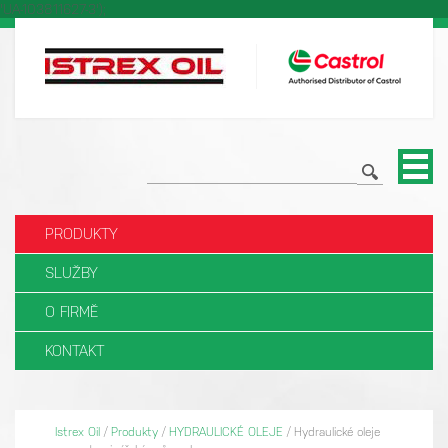
'UA-103811627-3');
PRODUKTY
SLUŽBY
O FIRMĚ
KONTAKT
Istrex Oil
/
Produkty
/
HYDRAULICKÉ OLEJE
/
Hydraulické oleje