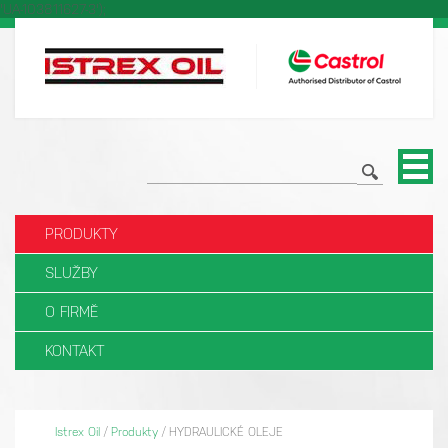
'UA-103811627-3');
PRODUKTY
SLUŽBY
O FIRMĚ
KONTAKT
Istrex Oil
/
Produkty
/
HYDRAULICKÉ OLEJE