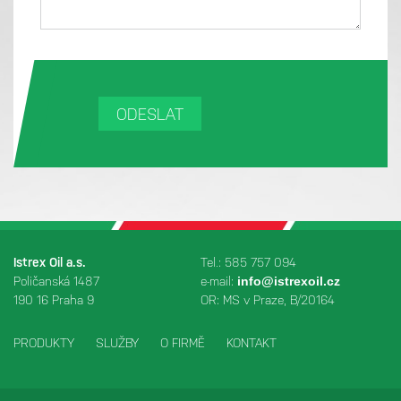
Istrex Oil a.s.
Tel.: 585 757 094
Poličanská 1487
e-mail:
info@istrexoil.cz
190 16 Praha 9
OR: MS v Praze, B/20164
PRODUKTY
SLUŽBY
O FIRMĚ
KONTAKT