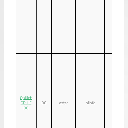
Optileb
GR UF
00
ester
hliník
460
00