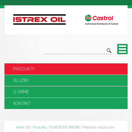
'UA-103811627-3');
PRODUKTY
SLUŽBY
O FIRMĚ
KONTAKT
Istrex Oil
/
Produkty
/
PLASTICKÁ MAZIVA
/
Plastická maziva pro