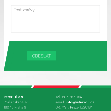
Istrex Oil a.s.
Tel.: 585 757 094
Poličanská 1487
e-mail:
info@istrexoil.cz
190 16 Praha 9
OR: MS v Praze, B/20164