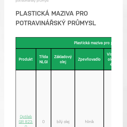
potravinářský průmysl
PLASTICKÁ MAZIVA PRO
POTRAVINÁŘSKÝ PRŮMYSL
Plastická maziva pro potravin
Viskozita
Třída
Základový
Produkt
Zpevňovadlo
oleje při
NLGI
olej
40 °C
Optileb
GR 823-
0
bílý olej
hliník
192
0