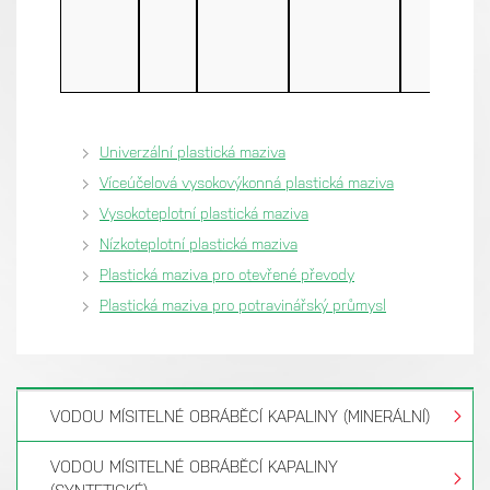
Univerzální plastická maziva
Víceúčelová vysokovýkonná plastická maziva
Vysokoteplotní plastická maziva
Nízkoteplotní plastická maziva
Plastická maziva pro otevřené převody
Plastická maziva pro potravinářský průmysl
VODOU MÍSITELNÉ OBRÁBĚCÍ KAPALINY (MINERÁLNÍ)
VODOU MÍSITELNÉ OBRÁBĚCÍ KAPALINY