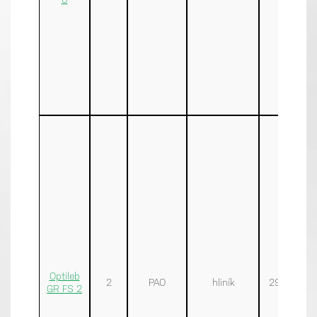
Optileb
2
PAO
hliník
295-335
GR FS 2