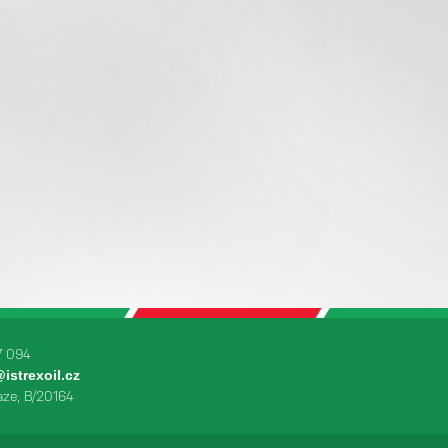
7 094
istrexoil.cz
aze, B/20164