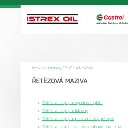
'UA-103811627-3');
Istrex Oil
/
Produkty
/
ŘETĚZOVÁ MAZIVA
ŘETĚZOVÁ MAZIVA
Řetězové oleje pro vysokou teplotu
Řetězové oleje pro lakovny
Řetězové oleje pro potravinářský průmysl
Řetězové oleje biologicky rychle odbouratelné