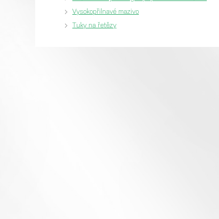
Vysokopřilnavé mazivo
Tuky na řetězy