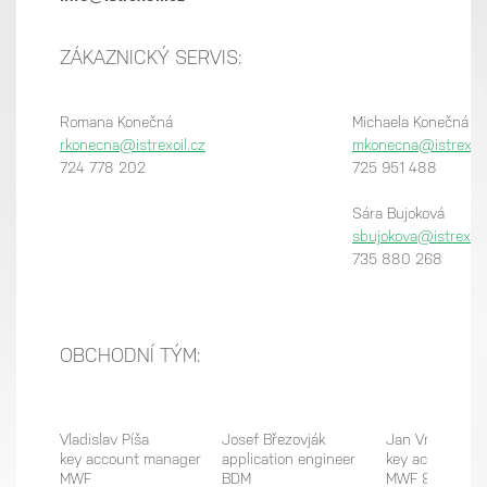
ZÁKAZNICKÝ SERVIS:
Romana Konečná
Michaela Kone
rkonecna@istrexoil.cz
mkonecna@istrexoil
724 778 202
725 951 488
Sára Bujoková
sbujokova@istrexoil
735 880 268
OBCHODNÍ TÝM:
Vladislav Píša
Josef Březovják
Jan Vrňata
key account manager
application engineer
key account m
MWF
BDM
MWF & HPL