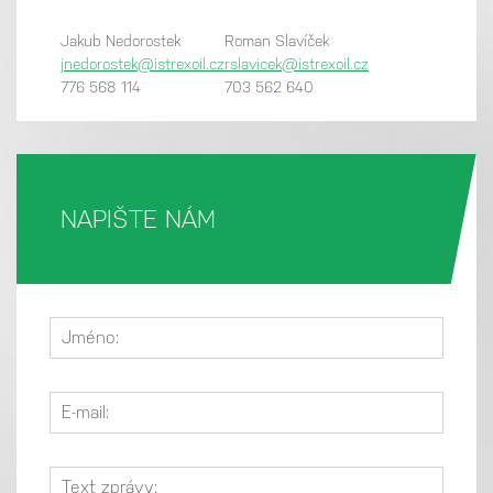
Jakub Nedorostek
Roman Slavíček
jnedorostek@istrexoil.cz
rslavicek@istrexoil.cz
776 568 114
703 562 640
NAPIŠTE NÁM