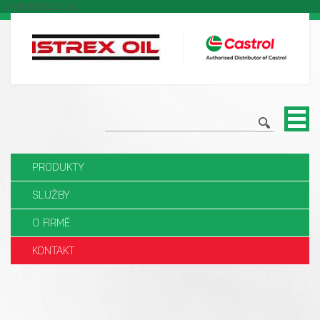
'UA-103811627-3');
PRODUKTY
SLUŽBY
O FIRMĚ
KONTAKT