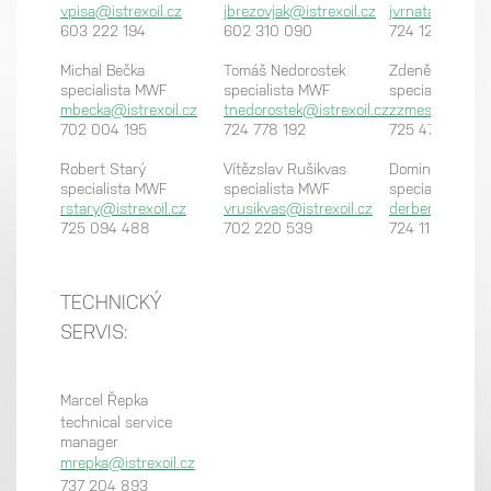
vpisa@istrexoil.cz
jbrezovjak@istrexoil.cz
jvrnata@istrexo
603 222 194
602 310 090
724 123 899
Michal Bečka
Tomáš Nedorostek
Zdeněk Zmeška
specialista MWF
specialista MWF
specialista MW
mbecka@istrexoil.cz
tnedorostek@istrexoil.cz
zzmeskal@istre
702 004 195
724 778 192
725 470 030
Robert Starý
Vítězslav Rušikvas
Dominik Erben
specialista MWF
specialista MWF
specialista MW
rstary@istrexoil.cz
vrusikvas@istrexoil.cz
derben@istrexo
725 094 488
702 220 539
724 113 265
TECHNICKÝ
SERVIS:
Marcel Řepka
technical service
manager
mrepka@istrexoil.cz
737 204 893