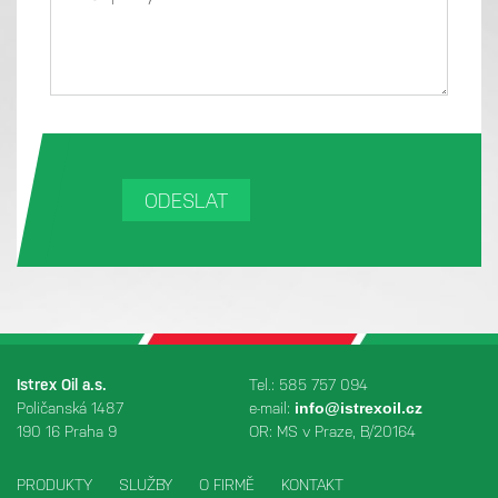
Istrex Oil a.s.
Tel.: 585 757 094
Poličanská 1487
e-mail:
info@istrexoil.cz
190 16 Praha 9
OR: MS v Praze, B/20164
PRODUKTY
SLUŽBY
O FIRMĚ
KONTAKT