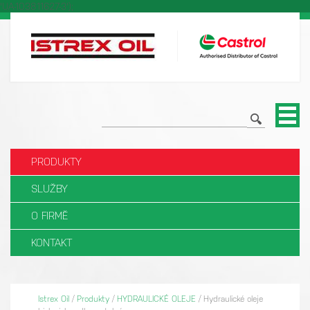
'UA-103811627-3');
PRODUKTY
SLUŽBY
O FIRMĚ
KONTAKT
Istrex Oil
/
Produkty
/
HYDRAULICKÉ OLEJE
/
Hydraulické oleje