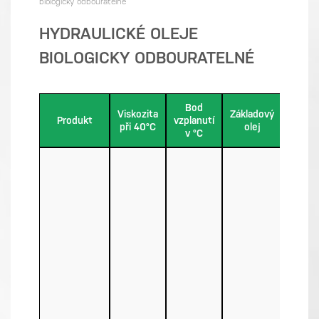
biologicky odbouratelné
HYDRAULICKÉ OLEJE
BIOLOGICKY ODBOURATELNÉ
Bod
Viskozita
Základový
Bod
Produkt
vzplanutí
při 40°C
olej
tuhnut
v °C