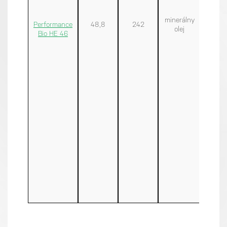
minerálny
Performance
48,8
242
<-30
olej
Bio HE 46