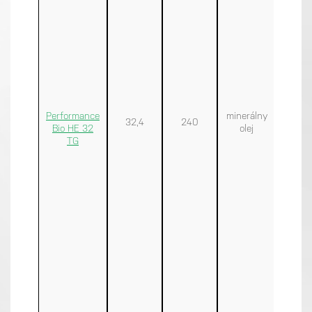
Performance
minerálny
32,4
240
<-30
Bio HE 32
olej
TG