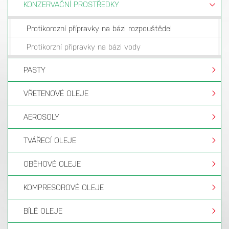
KONZERVAČNÍ PROSTŘEDKY
Protikorozní přípravky na bázi rozpouštědel
Protikorzní připravky na bázi vody
PASTY
VŘETENOVÉ OLEJE
AEROSOLY
TVÁŘECÍ OLEJE
OBĚHOVÉ OLEJE
Rustilo
čírá,
olejovitý/
DW 180
hnědá
60
√
KOMPRESOROVÉ OLEJE
mastný
X
kapalina
BÍLÉ OLEJE