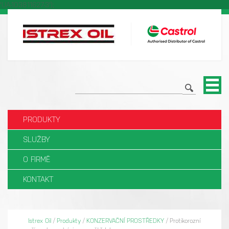
'UA-103811627-3');
PRODUKTY
SLUŽBY
O FIRMĚ
KONTAKT
Istrex Oil
/
Produkty
/
KONZERVAČNÍ PROSTŘEDKY
/
Protikorozní