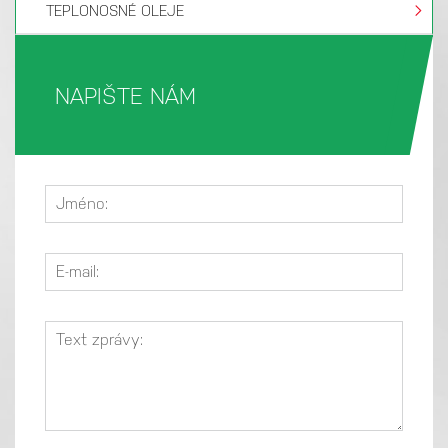
TEPLONOSNÉ OLEJE
NAPIŠTE NÁM
Rustilo
hnědá
DW 210
olejový
58
√
kapalina
X