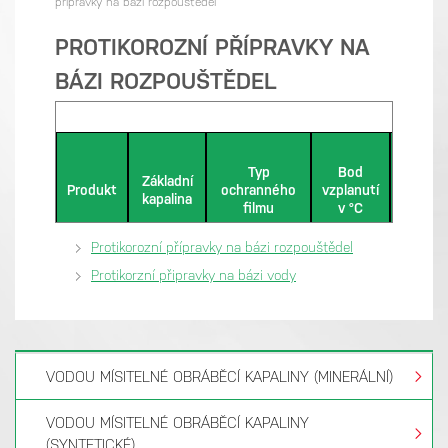
přípravky na bázi rozpouštědel
PROTIKOROZNÍ PŘÍPRAVKY NA
BÁZI ROZPOUŠTĚDEL
Typ
Bod
Pro
Základní
Produkt
ochranného
vzplanutí
zámořs
kapalina
filmu
v °C
přepr
Protikorozní přípravky na bázi rozpouštědel
Protikorzní připravky na bázi vody
VODOU MÍSITELNÉ OBRÁBĚCÍ KAPALINY (MINERÁLNÍ)
VODOU MÍSITELNÉ OBRÁBĚCÍ KAPALINY
(SYNTETICKÉ)