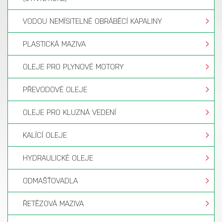
Rustilo
jantarová
voskovitý
40
√
181
kapalina
VODOU NEMÍSITELNÉ OBRÁBĚCÍ KAPALINY
PLASTICKÁ MAZIVA
OLEJE PRO PLYNOVÉ MOTORY
PŘEVODOVÉ OLEJE
OLEJE PRO KLUZNÁ VEDENÍ
KALÍCÍ OLEJE
HYDRAULICKÉ OLEJE
ODMAŠŤOVADLA
Rustilo
ŘETĚZOVÁ MAZIVA
žlutá
DW 160
tenký olejový
>89
-
kapalina
HF