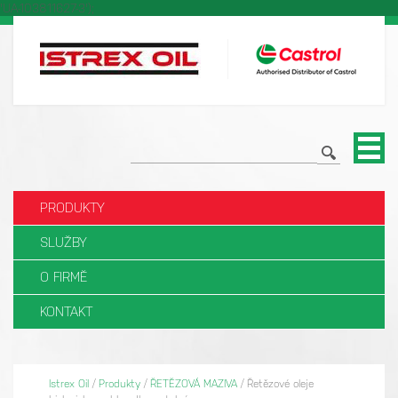
'UA-103811627-3');
PRODUKTY
SLUŽBY
O FIRMĚ
KONTAKT
Istrex Oil
/
Produkty
/
ŘETĚZOVÁ MAZIVA
/
Řetězové oleje