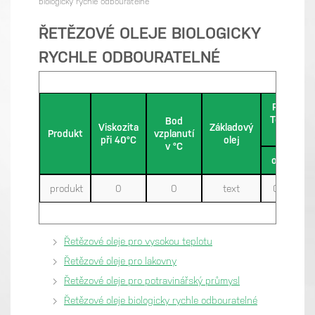
biologicky rychle odbouratelné
ŘETĚZOVÉ OLEJE BIOLOGICKY
RYCHLE ODBOURATELNÉ
Pracovní
Teplota v
Bod
Viskozita
Základový
°C
Produkt
vzplanutí
při 40°C
olej
v °C
od
do
produkt
0
0
text
0
0
Řetězové oleje pro vysokou teplotu
Řetězové oleje pro lakovny
Řetězové oleje pro potravinářský průmysl
Řetězové oleje biologicky rychle odbouratelné